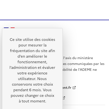
RÉPUBLIQUE
FRANÇAISE
Ce site utilise des cookies
pour mesurer la
fréquentation du site afin
d’en améliorer le
L'éligibilité des véhicules repose sur l'avis du ministère
fonctionnement,
chargé de l'énergie et sur les données communiquées par les
l’administration et évaluer
constructeurs, à ce titre la responsabilité de l'ADEME ne
votre expérience
pourrait être engagée.
utilisateur. Nous
conservons votre choix
legifrance.gouv.fr
gouvernement.fr
pendant 6 mois. Vous
pouvez changer ce choix
service-public.fr
data.gouv.fr
à tout moment.